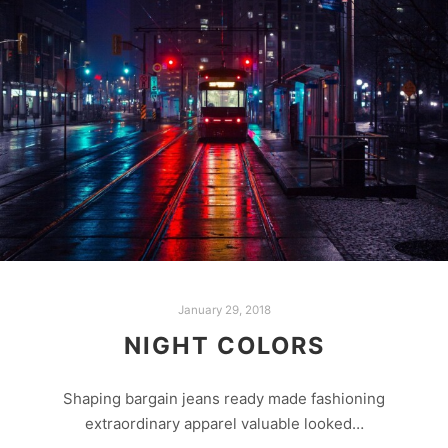
January 29, 2018
NIGHT COLORS
Shaping bargain jeans ready made fashioning
extraordinary apparel valuable looked…